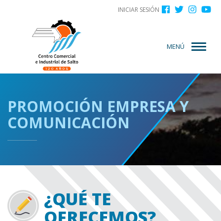
Menú
Pasar
INICIAR SESIÓN
al
de
contenido
cuenta
principal
MENÚ
de
usuario
PROMOCIÓN EMPRESA Y
COMUNICACIÓN
¿QUÉ TE
OFRECEMOS?