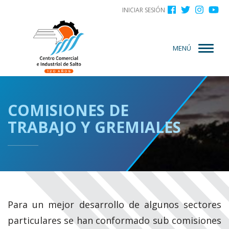
Menú
Pasar
INICIAR SESIÓN
al
de
contenido
cuenta
principal
MENÚ
de
usuario
COMISIONES DE
TRABAJO Y GREMIALES
Para un mejor desarrollo de algunos sectores
particulares se han conformado sub comisiones