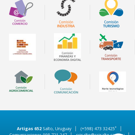
*
Artigas 652
Salto, Uruguay
(+598) 473 32425
Comunicaciones 098 721 247
ccisalto@ccisalto.com.uy