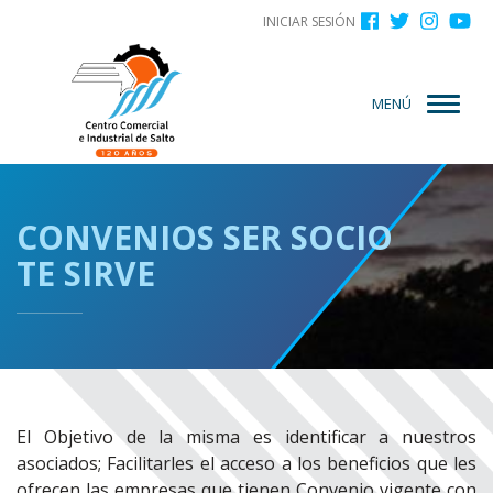
Menú
Pasar
INICIAR SESIÓN
al
de
contenido
cuenta
principal
MENÚ
de
usuario
CONVENIOS SER SOCIO
TE SIRVE
El Objetivo de la misma es identificar a nuestros
asociados; Facilitarles el acceso a los beneficios que les
ofrecen las empresas que tienen Convenio vigente con