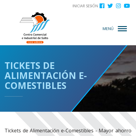
Menú
Pasar
INICIAR SESIÓN
al
de
contenido
cuenta
principal
MENÚ
de
usuario
TICKETS DE
ALIMENTACIÓN E-
COMESTIBLES
Tickets de Alimentación e-Comestibles - Mayor ahorro