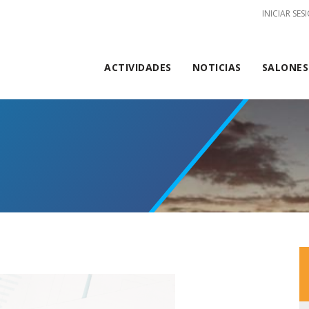
Men
INICIAR SES
de
cuen
ACTIVIDADES
NOTICIAS
SALONES
de
usua