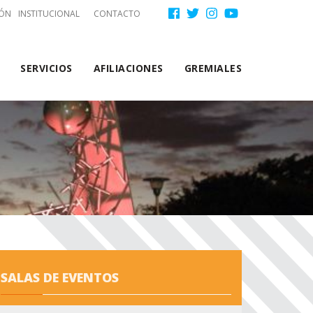
ú
IÓN
INSTITUCIONAL
CONTACTO
Menu
Secundario
ta
SERVICIOS
AFILIACIONES
GREMIALES
rio
SALAS DE EVENTOS